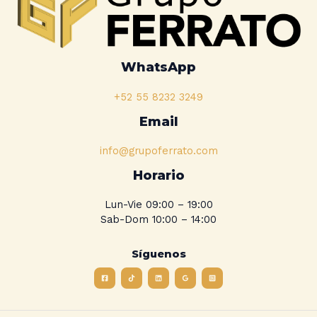
WhatsApp
+52
55 8232 3249
Email
info@grupoferrato.com
Horario
Lun-Vie 09:00 – 19:00
Sab-Dom 10:00 – 14:00
Síguenos