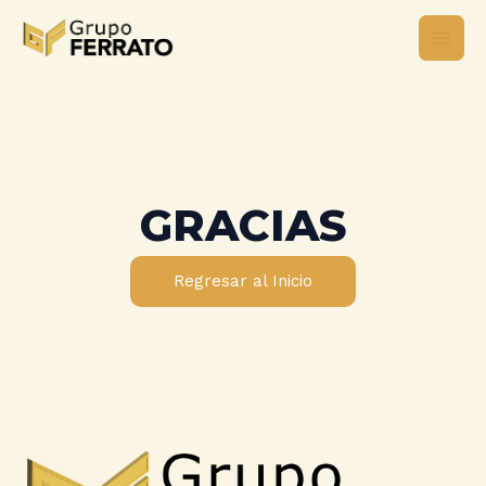
Ir
Main
al
contenido
Men
GRACIAS
Regresar al Inicio